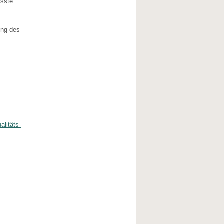
usste
ung des
alitäts-