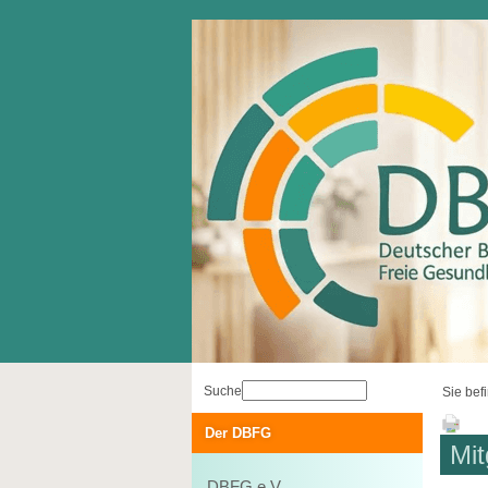
Suche
Sie bef
Der DBFG
Mit
DBFG e.V.