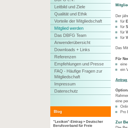
Mitgli
Leitbild und Ziele
Qualität und Ethik
Der jäh
Vorteile der Mitgliedschaft
für
E
für
S
Mitglied werden
für
V
Das DBFG Team
für
V
Anwenderübersicht
Das Mit
Downloads + Links
Referenzen
Für Ne
Empfehlungen und Presse
eine
ein 
FAQ - Häufige Fragen zur
Mitgliedschaft
Antrag 
Impressum
Option
Datenschutz
Rahmen 
eine pe
Onli
Blog
Pro 
"Lexikon"-Eintrag > Deutscher
Zur B
Berufsverband für Freie
Die Be