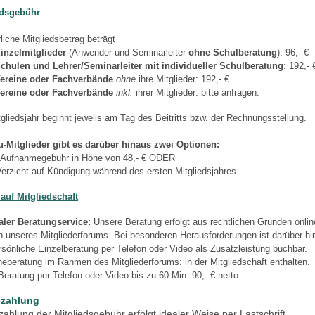
edsgebühr
rliche Mitgliedsbetrag beträgt
inzelmitglieder
(Anwender und Seminarleiter
ohne Schulberatung
): 96,- €
chulen und Lehrer/Seminarleiter
mit individueller Schulberatung:
192,- 
ereine oder Fachverbände
ohne
ihre Mitglieder: 192,- €
ereine oder Fachverbände
inkl.
ihrer Mitglieder: bitte anfragen.
gliedsjahr beginnt jeweils am Tag des Beitritts bzw. der Rechnungsstellung.
u-Mitglieder gibt es darüber hinaus zwei Optionen:
 Aufnahmegebühr in Höhe von 48,- € ODER
Verzicht auf Kündigung während des ersten Mitgliedsjahres.
auf Mitgliedschaft
aler Beratungservice:
Unsere Beratung erfolgt aus rechtlichen Gründen onlin
unseres Mitgliederforums. Bei besonderen Herausforderungen ist darüber hi
rsönliche Einzelberatung per Telefon oder Video als Zusatzleistung buchbar.
neberatung im Rahmen des Mitgliederforums: in der Mitgliedschaft enthalten.
Beratung per Telefon oder Video bis zu 60 Min: 90,- € netto.
ezahlung
zahlung der Mitgliedsgebühr erfolgt idealer Weise per Lastschrift.