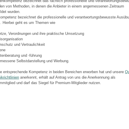
nkompetenz bezeichnet das fachlich professionelle und verantwortungsbew
en von Methoden, in denen die Anbieter in einem angemessenen Zeitraum
ldet wurden.
ompetenz bezeichnet die professionelle und verantwortungsbewusste Ausüb
. Hierbei geht es um Themen wie
tze, Verordnungen und ihre praktische Umsetzung
sorganisation
schutz und Vertraulichkeit
ene
tenberatung und -führung
messene Selbstdarstellung und Werbung.
ne entsprechende Kompetenz in beiden Bereichen erworben hat und unsere
Qu
krichtlinien
anerkennt, erhält auf Antrag von uns die Anerkennung als
mitglied und darf das Siegel für Premium-Mitglieder nutzen.