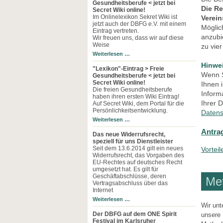
Gesundheitsberufe < jetzt bei
Die R
Secret Wiki online!
Im Onlinelexikon Sekret Wiki ist
Verein
jetzt auch der DBFG e.V. mit einem
Möglic
Eintrag vertreten.
anzubi
Wir freuen uns, dass wir auf diese
Weise
zu vie
Weiterlesen …
Hinwe
"Lexikon"-Eintrag > Freie
Wenn S
Gesundheitsberufe < jetzt bei
Secret Wiki online!
Ihnen i
Die freien Gesundheitsberufe
Inform
haben ihren ersten Wiki Eintrag!
Ihrer 
Auf Secret Wiki, dem Portal für die
Persönlichkeitsentwicklung.
Datens
Weiterlesen …
Antrag
Das neue Widerrufsrecht,
speziell für uns Dienstleister
Seit dem 13.6.2014 gilt ein neues
Vorteil
Widerrufsrecht, das Vorgaben des
EU-Rechtes auf deutsches Recht
umgesetzt hat. Es gilt für
Geschäftabschlüsse, deren
Me
Vertragsabschluss über das
Internet
Weiterlesen …
Wir unt
Der DBFG auf dem ONE Spirit
unsere 
Festival im Karlsruher