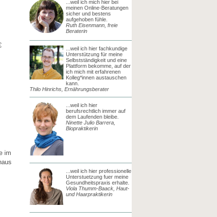
...weil ich mich hier bei
meinen Online-Beratungen
sicher und bestens
aufgehoben fühle.
Ruth Eisenmann, freie
Beraterin
€
...weil ich hier fachkundige
Unterstützung für meine
Selbstständigkeit und eine
Plattform bekomme, auf der
ich mich mit erfahrenen
Kolleg*innen austauschen
kann.
Thilo Hinrichs, Ernährungsberater
...weil ich hier
berufsrechtlich immer auf
dem Laufenden bleibe.
Ninette Julio Barrera,
Biopraktikerin
e im
naus
...weil ich hier professionelle
Unterstuetzung fuer meine
Gesundheitspraxis erhalte.
Viola Thumm-Baack, Haut-
und Haarpraktikerin