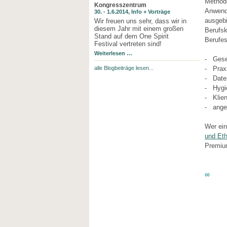
Methode
Kongresszentrum
Anwend
30. - 1.6.2014, Info + Vorträge
ausgebi
Wir freuen uns sehr, dass wir in
diesem Jahr mit einem großen
Berufsk
Stand auf dem One Spirit
Berufes
Festival vertreten sind!
Weiterlesen …
- Gese
alle Blogbeiträge lesen...
- Praxi
- Daten
- Hygi
- Klien
- ange
Wer ei
und Ethi
Premium
∞