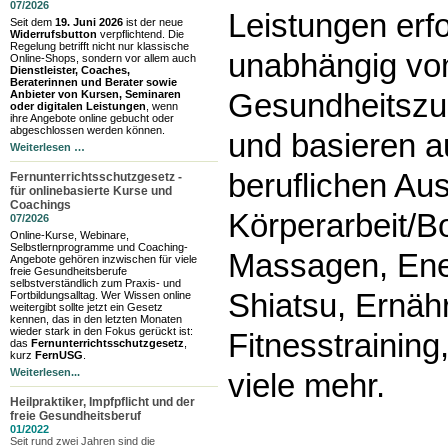
07/2026
Leistungen erf
Seit dem
19. Juni 2026
ist der neue
Widerrufsbutton
verpflichtend. Die
Regelung betrifft nicht nur klassische
unabhängig v
Online-Shops, sondern vor allem auch
Dienstleister, Coaches,
Beraterinnen und Berater sowie
Anbieter von Kursen, Seminaren
Gesundheitszus
oder digitalen Leistungen
, wenn
ihre Angebote online gebucht oder
abgeschlossen werden können.
und basieren au
Weiterlesen …
beruflichen Au
Fernunterrichtsschutzgesetz -
für onlinebasierte Kurse und
Coachings
Körperarbeit/B
07/2026
Online-Kurse, Webinare,
Selbstlernprogramme und Coaching-
Massagen, Ener
Angebote gehören inzwischen für viele
freie Gesundheitsberufe
selbstverständlich zum Praxis- und
Shiatsu, Ernäh
Fortbildungsalltag. Wer Wissen online
weitergibt sollte jetzt ein Gesetz
kennen, das in den letzten Monaten
wieder stark in den Fokus gerückt ist:
Fitnesstrainin
das
Fernunterrichtsschutzgesetz
,
kurz
FernUSG
.
Weiterlesen...
viele mehr.
Heilpraktiker, Impfpflicht und der
freie Gesundheitsberuf
01/2022
Seit rund zwei Jahren sind die