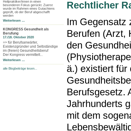
Heilpraktiker/innen in einen
Rechtlicher 
besonderen Fokus gerückt. Zuerst
wurde im Rahmen eines Gutachtens
geprüft, ob der Beruf abgeschafft
werden
Im Gegensatz 
Weiterlesen …
KONGRESS Gesundheit als
Berufen (Arzt, 
Berufung
17./18. Oktober 2020
den Gesundhei
=> für Berufsanwärter,
Existenzgründer und Selbständige
im (freien) Gesundheitsberuf
(Physiotherape
Der Kongress vermittelt...
Weiterlesen …
ä.) existiert für
alle Blogbeiträge lesen...
Gesundheitsber
Berufsgesetz. 
Jahrhunderts g
mit dem sogen
Lebensbewältig