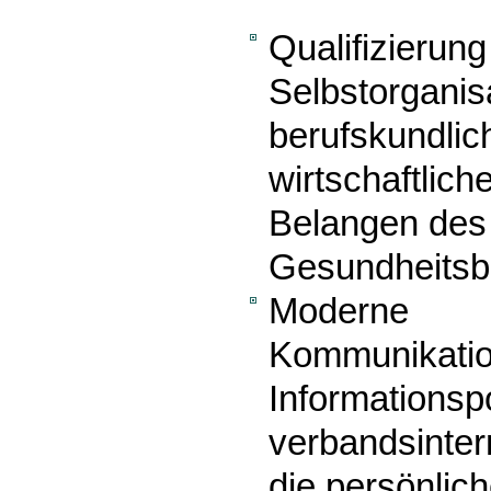
Qualifizierun
Selbstorganisa
berufskundlich
wirtschaftlich
Belangen des 
Gesundheitsb
Moderne
Kommunikatio
Informationspo
verbandsinte
die persönlic