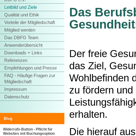
Leitbild und Ziele
Das Berufsb
Qualität und Ethik
Gesundheit
Vorteile der Mitgliedschaft
Mitglied werden
Das DBFG Team
Anwenderübersicht
Der freie Gesun
Downloads + Links
Referenzen
das Ziel, Gesu
Empfehlungen und Presse
Wohlbefinden 
FAQ - Häufige Fragen zur
Mitgliedschaft
zu fördern und
Impressum
Datenschutz
Leistungsfähigk
erhalten.
Blog
Die hierauf aus
Widerrufs-Button - Pflicht für
Websites mit Buchungsoption