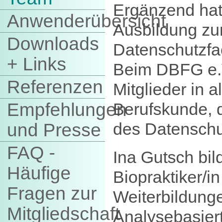
Ergänzend hat
Anwenderübersicht
Ausbildung zu
Downloads
Datenschutzfac
+ Links
Beim DBFG e.
Referenzen
Mitglieder in 
Berufskunde, 
Empfehlungen
des Datenschu
und Presse
FAQ -
Ina Gutsch bil
Häufige
Biopraktiker/in
Fragen zur
Weiterbildunge
Mitgliedschaft
Analysebasier