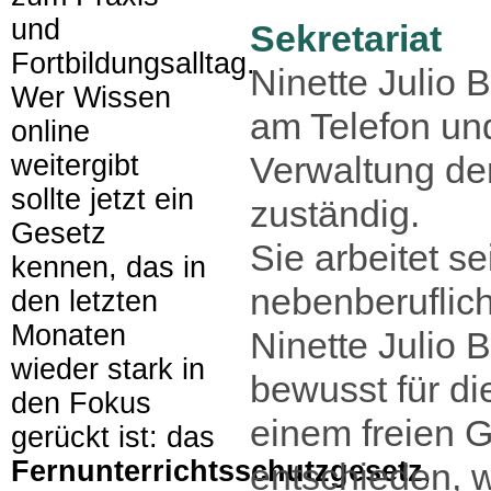
und
Sekretariat
Fortbildungsalltag.
Ninette Julio 
Wer Wissen
am Telefon und 
online
Verwaltung der
weitergibt
sollte jetzt ein
zuständig.
Gesetz
Sie arbeitet se
kennen, das in
nebenberuflich
den letzten
Monaten
Ninette Julio B
wieder stark in
bewusst für di
den Fokus
einem freien 
gerückt ist: das
Fernunterrichtsschutzgesetz
,
entschieden, w