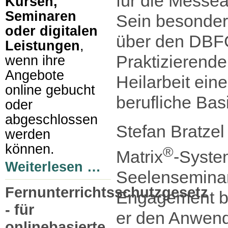
für die Messea
Kursen,
Seminaren
Sein besondere
oder digitalen
über den DBFG
Leistungen
,
Praktizierende
wenn ihre
Angebote
Heilarbeit eine
online gebucht
berufliche Basi
oder
abgeschlossen
Stefan Bratzel 
werden
können.
®
Matrix
-Syste
Weiterlesen …
Seelenseminar
Fernunterrichtsschutzgesetz
Engagement b
- für
er den Anwend
onlinebasierte