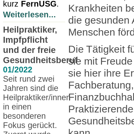
kurz
FernUSG
.
Krankheiten b
Weiterlesen...
die gesunden 
Heilpraktiker,
Menschen förd
Impfpflicht
Die Tätigkeit 
und der freie
Gesundheitsberuf
sie mit Freud
01/2022
sie hier ihre E
Seit rund zwei
Fachberatung,
Jahren sind die
Finanzbuchhal
Heilpraktiker/innen
in einen
Praktizierende
besonderen
Gesundheitsbe
Fokus gerückt.
kann.