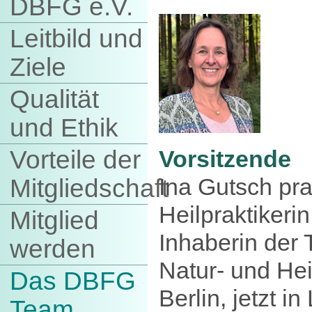
DBFG e.V.
Leitbild und
Ziele
Qualität
und Ethik
Vorsitzende
Vorteile der
Ina Gutsch prak
Mitgliedschaft
Heilpraktikerin
Mitglied
Inhaberin der
werden
Natur- und He
Das DBFG
Berlin, jetzt 
Team