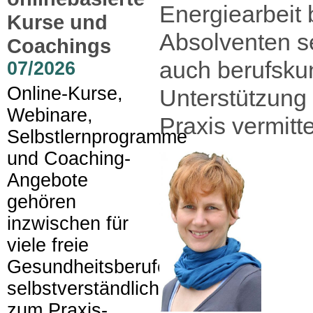
Energiearbeit
Kurse und
Absolventen s
Coachings
auch berufsku
07/2026
Online-Kurse,
Unterstützung 
Webinare,
Praxis vermitte
Selbstlernprogramme
und Coaching-
Angebote
gehören
inzwischen für
viele freie
Gesundheitsberufe
selbstverständlich
zum Praxis-