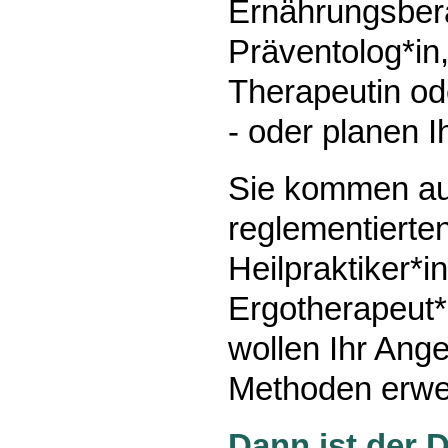
Ernährungsbera
Präventolog*in, 
Therapeutin od
- oder planen 
Sie kommen a
reglementierten
Heilpraktiker*i
Ergotherapeut*i
wollen Ihr Ange
Methoden erwe
Dann ist der D