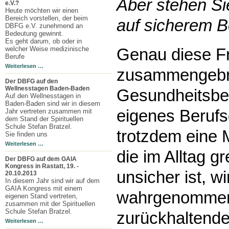
Aber stehen Si
e.V.?
Heute möchten wir einen
Bereich vorstellen, der beim
auf sicherem 
DBFG e.V. zunehmend an
Bedeutung gewinnt.
Es geht darum, ob oder in
welcher Weise medizinische
Genau diese F
Berufe
Weiterlesen …
zusammengebra
Der DBFG auf den
Wellnesstagen Baden-Baden
Gesundheitsbe
Auf den Wellnesstagen in
Baden-Baden sind wir in diesem
eigenes Berufs
Jahr vertreten zusammen mit
dem Stand der Spirituellen
Schule Stefan Bratzel.
trotzdem eine 
Sie finden uns
Weiterlesen …
die im Alltag gr
Der DBFG auf dem GAIA
Kongress in Rastatt, 19. -
unsicher ist, w
20.10.2013
In diesem Jahr sind wir auf dem
GAIA Kongress mit einem
wahrgenommen,
eigenen Stand vertreten,
zusammen mit der Spirituellen
Schule Stefan Bratzel.
zurückhaltender
Weiterlesen …