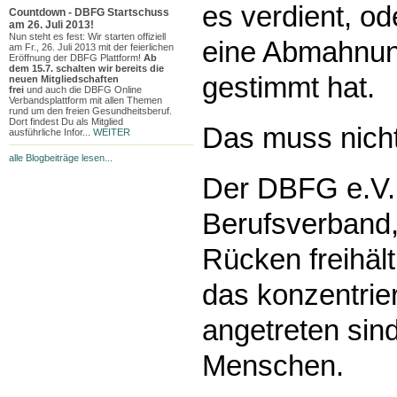
es verdient, od
Countdown - DBFG Startschuss
am 26. Juli 2013!
Nun steht es fest: Wir starten offiziell
eine Abmahnun
am
Fr., 26. Juli 2013
mit der feierlichen
Eröffnung der DBFG Plattform!
Ab
dem 15.7. schalten wir bereits die
gestimmt hat.
neuen Mitgliedschaften
frei
und
auch die DBFG Online
Verbandsplattform mit allen Themen
rund um den freien Gesundheitsberuf.
Dort findest Du als Mitglied
Das muss nicht
ausführliche Infor...
WEITER
alle Blogbeiträge lesen...
Der DBFG e.V. 
Berufsverband,
Rücken freihält
das konzentrie
angetreten sind
Menschen.